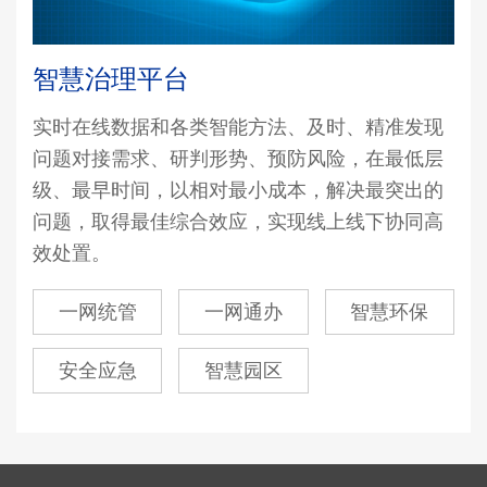
智慧治理平台
实时在线数据和各类智能方法、及时、精准发现
问题对接需求、研判形势、预防风险，在最低层
级、最早时间，以相对最小成本，解决最突出的
问题，取得最佳综合效应，实现线上线下协同高
效处置。
一网统管
一网通办
智慧环保
安全应急
智慧园区