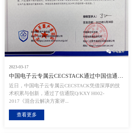
2023-03-17
中国电子云专属云CECSTACK通过中国信通院可信云认证
近日，中国电子云专属云CECSTACK凭借深厚的技
术积累与创新，通过了信通院Q/KXY H002-
2017《混合云解决方案评...
查看更多