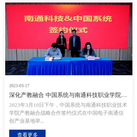
2023-03-17
深化产教融合 中国系统与南通科技职业学院签署战略合作...
2023年3月10日下午，中国系统与南通科技职业技术
学院产教融合战略合作签约仪式在中国电子南通信
创产业基地举...
查看更多