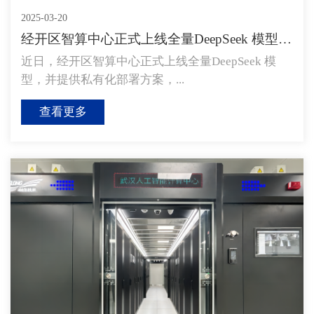
2025-03-20
经开区智算中心正式上线全量DeepSeek 模型，开启私有化...
近日，经开区智算中心正式上线全量DeepSeek 模
型，并提供私有化部署方案，...
查看更多