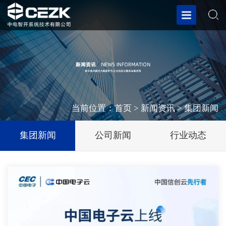
当前位置：
首页
>
新闻资讯
>
集团新闻
集团新闻
公司新闻
行业动态